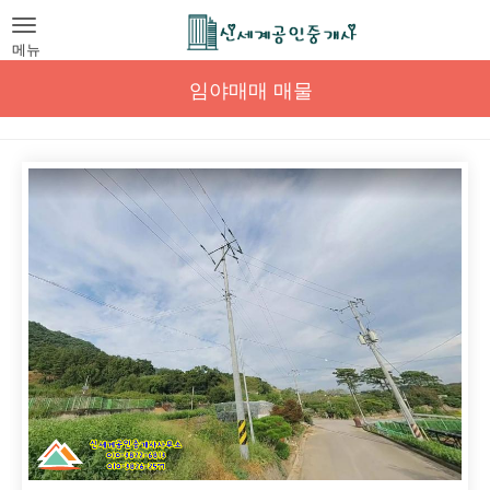
Toggle
navigation
메뉴
임야매매 매물