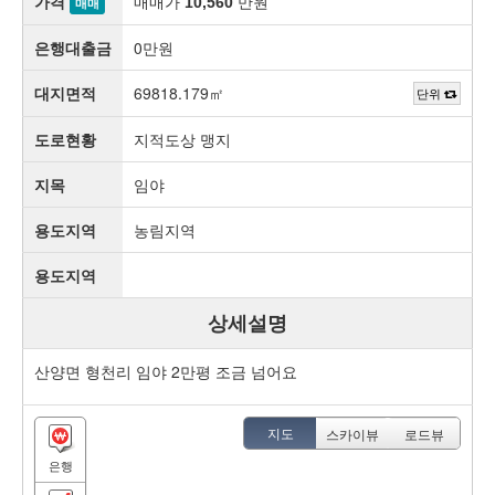
가격
매매가
만원
10,560
매매
은행대출금
0만원
대지면적
69818.179㎡
단위
도로현황
지적도상 맹지
지목
임야
용도지역
농림지역
용도지역
상세설명
산양면 형천리 임야 2만평 조금 넘어요
지도
스카이뷰
로드뷰
은행