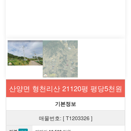
산양면 형천리산 21120평 평당5천원
기본정보
매물번호: [ T1203326 ]