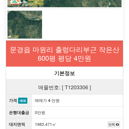
문경읍 마원리 출렁다리부근 작은산
600평 평당 4만원
기본정보
매물번호: [ T1203306 ]
가격
매매가
만원
4
매매
은행대출금
0만원
대지면적
1983.471㎡
단위