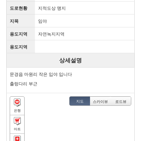
도로현황
지적도상 맹지
지목
임야
용도지역
자연녹지지역
용도지역
상세설명
문경읍 마원리 작은 입야 입니다
출렁다리 부근
지도
스카이뷰
로드뷰
은행
마트