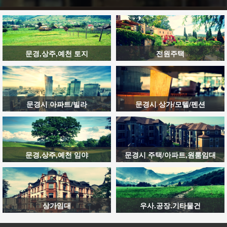
문경,상주,예천 토지
전원주택
문경시 아파트/빌라
문경시 상가/모텔/펜션
문경,상주,예천 임야
문경시 주택/아파트,원룸임대
상가임대
우사.공장.기타물건