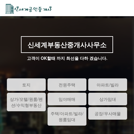
신세계부동산중개사사무소
고객이 OK할때 까지 최선을 다하 겠습니다.
토지
전원주택
아파트/빌라
상가/모텔/원룸/펜
임야매매
상가임대
션/수익형부동산
주택/아파트/빌라/
공장/우사매물
원룸임대