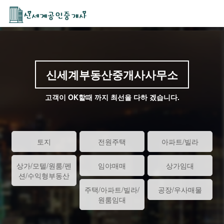
신세계부동산중개사사무소
고객이 OK할때 까지 최선을 다하 겠습니다.
토지
전원주택
아파트/빌라
상가/모텔/원룸/펜
임야매매
상가임대
션/수익형부동산
주택/아파트/빌라/
공장/우사매물
원룸임대