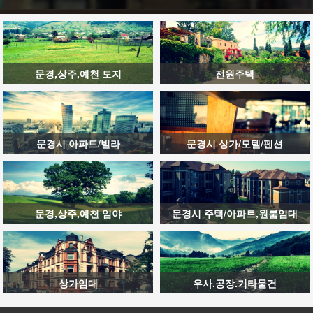
문경,상주,예천 토지
전원주택
문경시 아파트/빌라
문경시 상가/모텔/펜션
문경,상주,예천 임야
문경시 주택/아파트,원룸임대
상가임대
우사.공장.기타물건